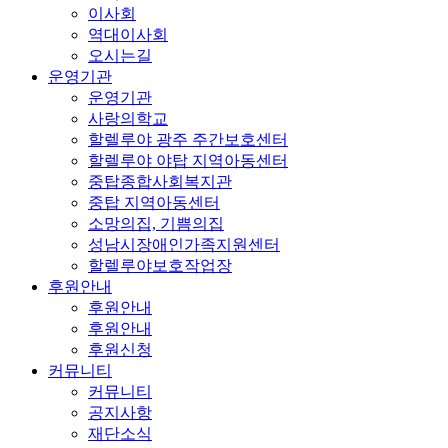
이사회
역대이사회
오시는길
운영기관
운영기관
사랑의학교
할렐루야 광주 주간보호센터
할렐루야 야탑 지역아동센터
중탑종합사회복지관
중탑 지역아동센터
소망의집, 기쁨의집
성남시장애인가족지원센터
할렐루야보호작업장
후원안내
후원안내
후원안내
후원신청
커뮤니티
커뮤니티
공지사항
재단소식